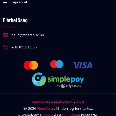
Kapcsolat
Elérhetőség
hello@fibersolar.hu
+36305256956
Adatkezelési tájékoztató
-
ÁSZF
2026
FiberSolar
. Minden jog fenntartva.
A weboldalt a
lioneR
és a
SEO Vonal
készítette.