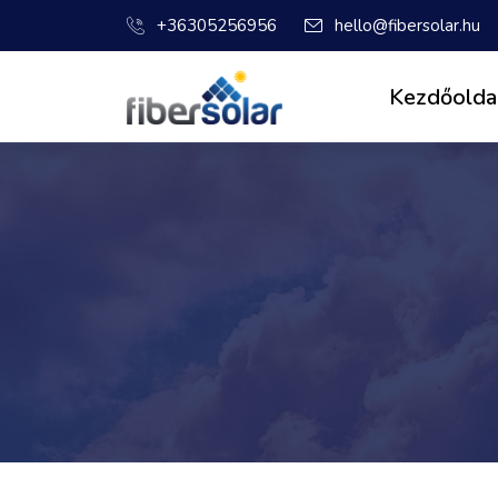
+36305256956
hello@fibersolar.hu
Kezdőolda