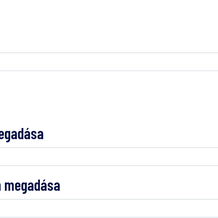
megadása
m megadása