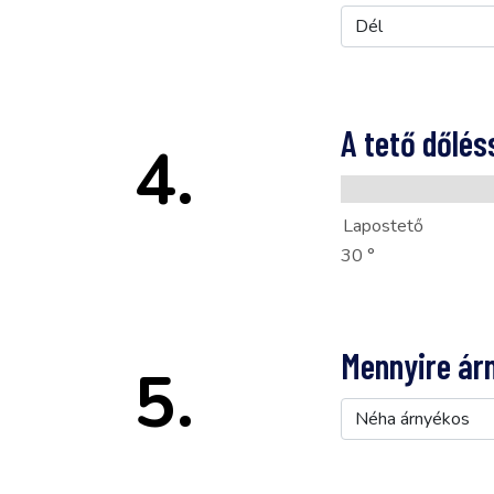
A tető dőlé
4.
30 °
Mennyire ár
5.