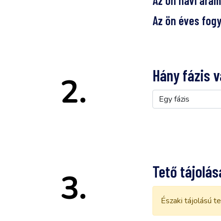
Az ön havi áram
Az ön éves fog
Hány fázis v
2.
Tető tájolás
3.
Északi tájolású t