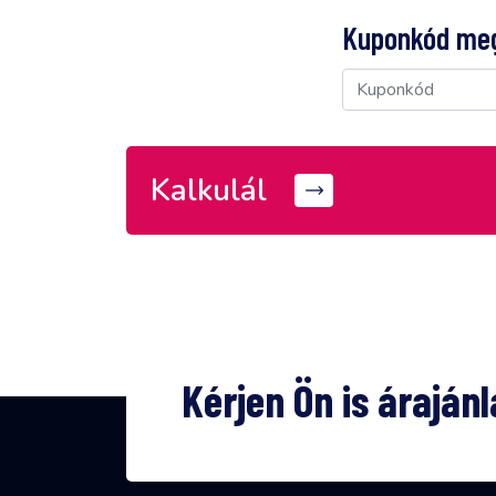
Kuponkód meg
Kalkulál
Kérjen Ön is árajánl