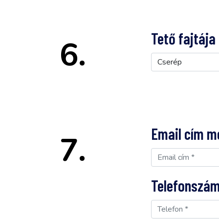
Tető fajtája
6.
Email cím 
7.
Telefonszá