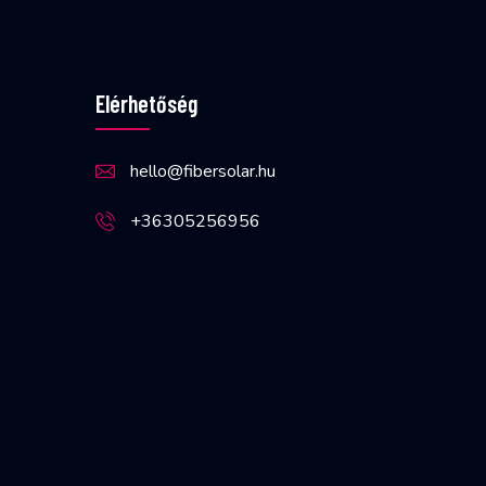
Elérhetőség
hello@fibersolar.hu
+36305256956