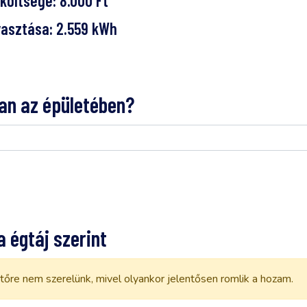
költsége: 8.000 Ft
yasztása: 2.559 kWh
an az épületében?
a égtáj szerint
etőre nem szerelünk, mivel olyankor jelentősen romlik a hozam.