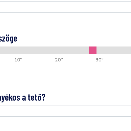
sszöge
nyékos a tető?