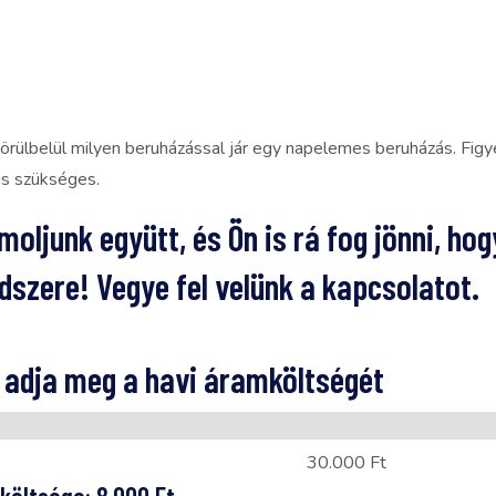
 körülbelül milyen beruházással jár egy napelemes beruházás. Fig
is szükséges.
oljunk együtt, és Ön is rá fog jönni, hog
dszere! Vegye fel velünk a kapcsolatot.
y adja meg a havi áramköltségét