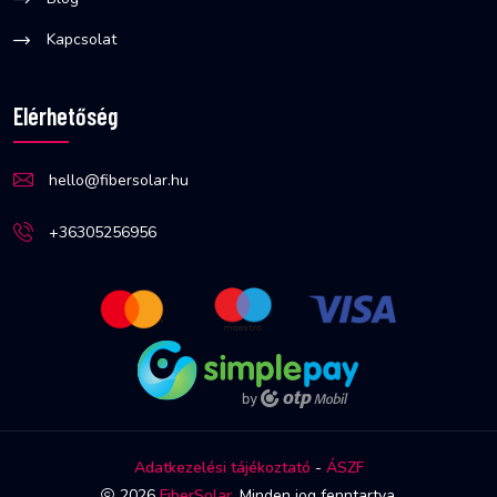
Kapcsolat
Elérhetőség
hello@fibersolar.hu
+36305256956
Adatkezelési tájékoztató
-
ÁSZF
2026
FiberSolar
. Minden jog fenntartva.