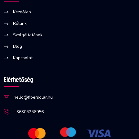
Kezdőlap
Rólunk
Szolgáltatások
Blog
Kapcsolat
Elérhetőség
hello@fibersolar.hu
+36305256956